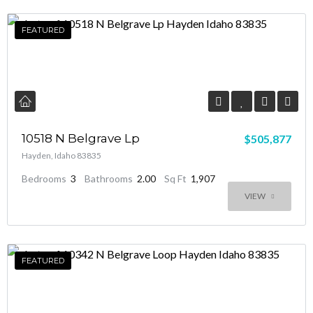
https://lalabetspelen.com
.
FEATURED
https://viggoslotsde.com
ist
eines
der
wenigen
Online-
Casinos,
10518 N Belgrave Lp
$505,877
das
Hayden, Idaho 83835
sich
Bedrooms
3
Bathrooms
2.00
Sq Ft
1,907
besonders
durch
VIEW
seine
große
Spielauswahl
und
FEATURED
benutzerfreundliche
Gestaltung
hervorhebt.