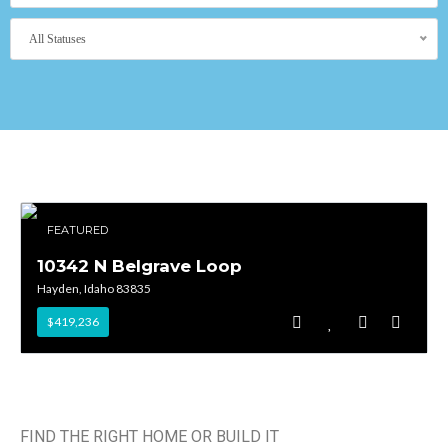
All Statuses
FEATURED
FEATURED
10342 N Belgrave Loop
Hayden, Idaho 83835
$419,236
FIND THE RIGHT HOME OR BUILD IT