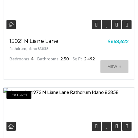
For
discerning
players
seeking
regal
15021 N Liane Lane
$668,622
rewards
Rathdrum, Idaho 83858
and
a
Bedrooms
4
Bathrooms
2.50
Sq Ft
2,492
vast
VIEW
collection
of
casino
games,
FEATURED
explore
the
kingdom
at
King
Billy
.