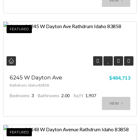
VIEW
esplora
subito
nine
casino
italy
FEATURED
e
divertiti.
Wenn
du
online
Casino-
6245 W Dayton Ave
$484,713
Spiele
Rathdrum, Idaho 83858
ausprobieren
Bedrooms
3
Bathrooms
2.00
Sq Ft
1,907
möchtest,
VIEW
schau
dir
doch
mal
https://kinbetde.com
FEATURED
an,