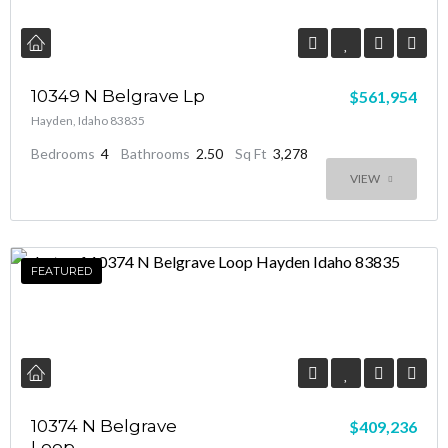
delà
de
cette
offre
10349 N Belgrave Lp
$561,954
de
divertissement,
Hayden, Idaho 83835
l’expérience
Bedrooms
4
Bathrooms
2.50
Sq Ft
3,278
complète
VIEW
proposée
par
Alexander
Casino
FEATURED
France
se
révèle
être
particulièrement
attrayante
:
10374 N Belgrave
$409,236
Alexander
Loop