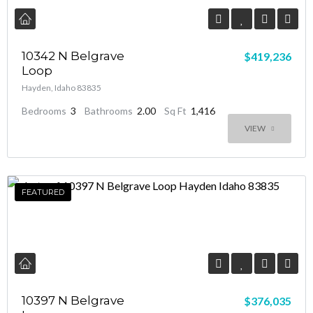
Pour
ceux
qui
10342 N Belgrave
$419,236
recherchent
Loop
une
Hayden, Idaho 83835
expérience
Bedrooms
3
Bathrooms
2.00
Sq Ft
1,416
de
jeu
VIEW
en
ligne
divertissante
et
FEATURED
pleine
d'excitation,
découvrez
Tortuga
Casino
.
Bij
10397 N Belgrave
$376,035
Spin