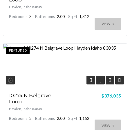
Casino
Hayden, Idaho 83835
France
.
Bedrooms
3
Bathrooms
2.00
Sq Ft
1,312
Bien
VIEW
que
proposant
une
large
FEATURED
sélection
de
jeux,
Olympe
Casino
met
également
10274 N Belgrave
$376,035
l’accent
Loop
sur
Hayden, Idaho 83835
une
expérience
Bedrooms
3
Bathrooms
2.00
Sq Ft
1,152
utilisateur
VIEW