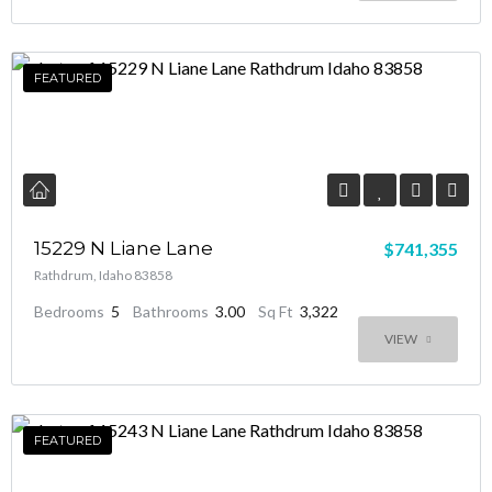
one
of
the
FEATURED
many
online
casinos
catering
to
New
Zealand
15229 N Liane Lane
$741,355
players,
Rathdrum, Idaho 83858
particularly
notable
Bedrooms
5
Bathrooms
3.00
Sq Ft
3,322
for
VIEW
its
diverse
range
of
FEATURED
games.