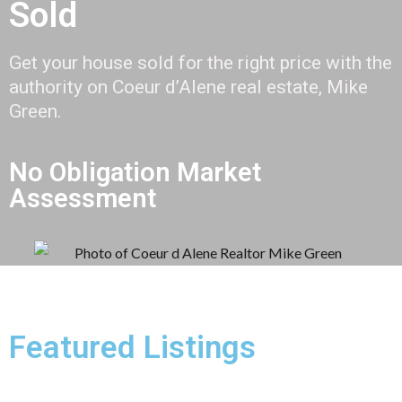
Sold
Get your house sold for the right price with the
authority on Coeur d’Alene real estate, Mike
Log in
Green.
Don't have an account?
Create your
account,
it takes less than a minute.
No Obligation Market
Assessment
Bekend
Username
om
zijn
uitgebreide
Password
spelaanbod,
biedt
Lalabet
Featured Listings
Casino
LOGIN
online
gokmogelijkheden
Lost your password?
via