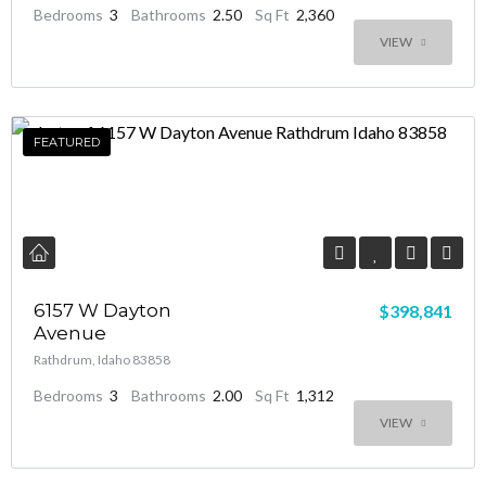
een
Bedrooms
3
Bathrooms
2.50
Sq Ft
2,360
breed
VIEW
scala
aan
online
gokspellen
FEATURED
en
casinoklassiekers.
Verde
Casino
offre
un’esperienza
6157 W Dayton
$398,841
di
Avenue
gioco
Rathdrum, Idaho 83858
online
emozionante
Bedrooms
3
Bathrooms
2.00
Sq Ft
1,312
con
VIEW
una
vasta