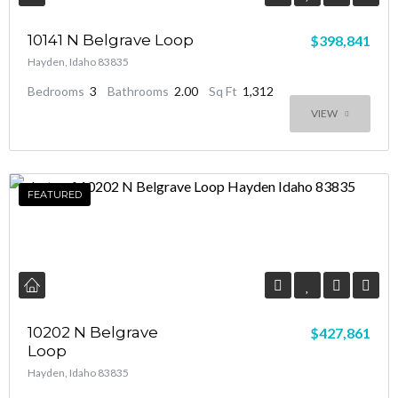
Reels
is
10141 N Belgrave Loop
$398,841
one
Hayden, Idaho 83835
of
Bedrooms
3
Bathrooms
2.00
Sq Ft
1,312
the
many
VIEW
online
casinos
offering
a
FEATURED
diverse
selection
of
slot
games
and
classic
10202 N Belgrave
$427,861
Loop
casino
experiences.
Hayden, Idaho 83835