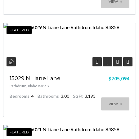
VIEW
experiences.
Für
alle,
FEATURED
die
ein
umfassendes
Angebot
an
Online-
Glücksspielen
15029 N Liane Lane
$705,094
suchen,
Rathdrum, Idaho 83858
bietet
Nv5
Bedrooms
4
Bathrooms
3.00
Sq Ft
3,193
Casino
VIEW
eine
breite
Palette
an
FEATURED
Unterhaltungsmöglichkeiten.