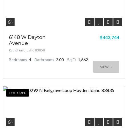
dort
gibt
es
eine
große
6148 W Dayton
$443,744
Auswahl.
Avenue
Unique
Rathdrum, Idaho 83858
Casino
Bedrooms
4
Bathrooms
2.00
Sq Ft
1,662
se
VIEW
distingue
par
son
ambiance
FEATURED
soignée
et
sa
sélection
de
jeux