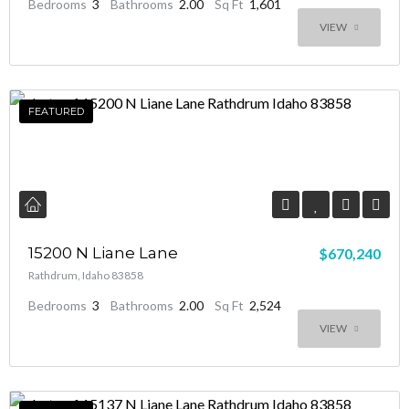
Bedrooms
3
Bathrooms
2.00
Sq Ft
1,601
For
anyone
VIEW
seeking
a
comprehensive
guide
FEATURED
to
the
world
of
online
casino
15200 N Liane Lane
games
$670,240
and
Rathdrum, Idaho 83858
platforms,
Bedrooms
3
Bathrooms
2.00
Sq Ft
2,524
further
VIEW
information
can
be
found